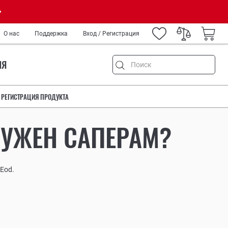
О нас
Поддержка
Вход / Регистрация
ИЯ
Ы
РЕГИСТРАЦИЯ ПРОДУКТА
НУЖЕН САПЕРАМ?
емонт
и туризм
Eod.
ород
IY
нных
медиков и спецслужб
ров