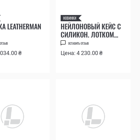
НОВИНКИ
КА LEATHERMAN
НЕЙЛОНОВЫЙ КЕЙС С
СИЛИКОН. ЛОТКОМ
ДЛЯ ХРАНЕНИЯ И
 ОТЗЫВ
ОСТАВИТЬ ОТЗЫВ
ОБСЛУЖИВАНИЯ
 034.00 ₴
Цена: 4 230.00 ₴
МУЛЬТИИНСТРУМЕНТОВ
LEATHERMAN