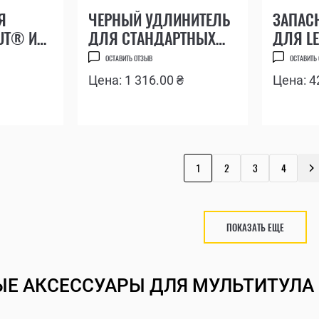
Я
ЧЕРНЫЙ УДЛИНИТЕЛЬ
ЗАПАС
UT® И
ДЛЯ СТАНДАРТНЫХ
ДЛЯ L
БИТ (1/4") И БИТ
STYLE
ОСТАВИТЬ ОТЗЫВ
ОСТАВИТЬ
LEATHERMAN BIT DRIVER
Цена: 1 316.00 ₴
Цена: 4
EXTENDER
1
2
3
4
ПОКАЗАТЬ ЕЩЕ
Е АКСЕССУАРЫ ДЛЯ МУЛЬТИТУЛА