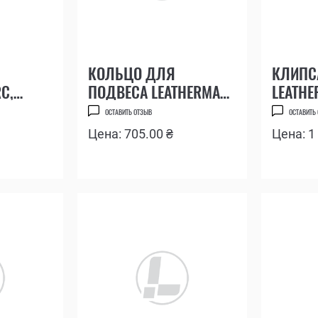
КОЛЬЦО ДЛЯ
КЛИПС
C,
ПОДВЕСА LEATHERMAN
LEATHE
EE
ARC, BOND, CURL, FREE
CHARGE
ОСТАВИТЬ ОТЗЫВ
ОСТАВИТЬ
Цена: 705.00 ₴
Цена: 1