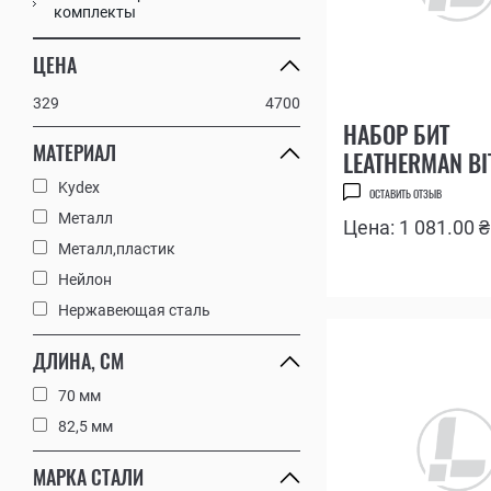
комплекты
ВСЕ МУЛЬТИТУЛЫ
ВСЕ АКСЕССУАРЫ
ЦЕНА
329
4700
НАБОР БИТ
МАТЕРИАЛ
LEATHERMAN BIT
№6
Kydex
ОСТАВИТЬ ОТЗЫВ
Металл
Цена: 1 081.00 ₴
Металл,пластик
Нейлон
Нержавеющая сталь
ДЛИНА, СМ
70 мм
82,5 мм
МАРКА СТАЛИ