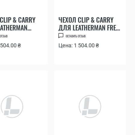
CLIP & CARRY
ЧЕХОЛ CLIP & CARRY
EATHERMAN
ДЛЯ LEATHERMAN FREE
N, SIDEKICK,
P2
 ОТЗЫВ
ОСТАВИТЬ ОТЗЫВ
 REV
 504.00 ₴
Цена: 1 504.00 ₴