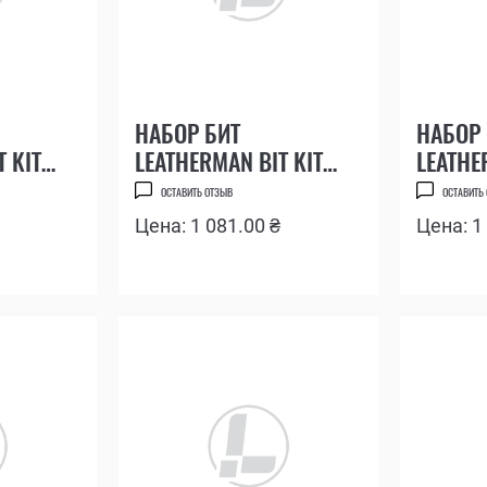
КОМПЛЕКТЫ
ПРОФЕССИОНАЛЬНЫЕ
НАБОР БИТ
НАБОР 
 KIT
LEATHERMAN BIT KIT
LEATHE
№5
№4, З
ОСТАВИТЬ ОТЗЫВ
ОСТАВИТЬ
Цена: 1 081.00 ₴
Цена: 1