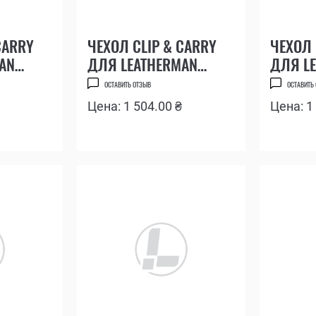
CARRY
ЧЕХОЛ CLIP & CARRY
ЧЕХОЛ 
AN
ДЛЯ LEATHERMAN
ДЛЯ L
WAVE, WAVE PLUS
WINGMA
ОСТАВИТЬ ОТЗЫВ
ОСТАВИТЬ
REBAR,
Цена: 1 504.00 ₴
Цена: 1