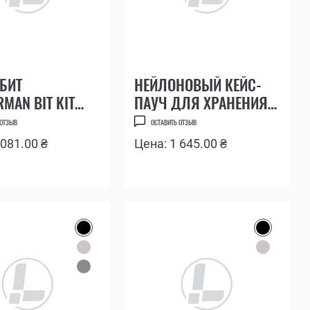
БИТ
НЕЙЛОНОВЫЙ КЕЙС-
RMAN BIT KIT
ПАУЧ ДЛЯ ХРАНЕНИЯ
ЕЛЕНЫЙ
И ТРАНСПОРТИРОВКИ
 ОТЗЫВ
ОСТАВИТЬ ОТЗЫВ
МУЛЬТИИНСТРУМЕНТОВ
 081.00 ₴
Цена: 1 645.00 ₴
LEATHERMAN