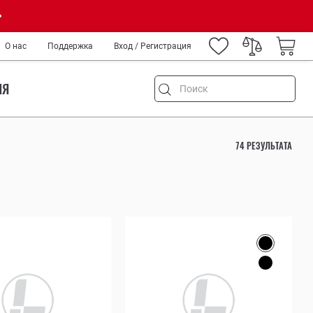
О нас
Поддержка
Вход / Регистрация
ИЯ
74 РЕЗУЛЬТАТА
емонт
и туризм
ород
IY
нных
медиков и спецслужб
ров