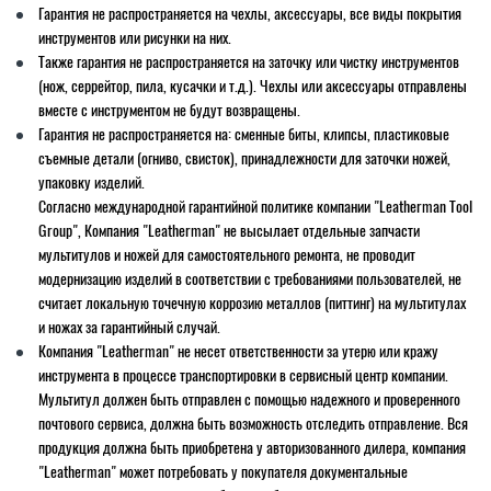
Гарантия не распространяется на чехлы, аксессуары, все виды покрытия
инструментов или рисунки на них.
Также гарантия не распространяется на заточку или чистку инструментов
(нож, серрейтор, пила, кусачки и т.д.). Чехлы или аксессуары отправлены
вместе с инструментом не будут возвращены.
Гарантия не распространяется на: сменные биты, клипсы, пластиковые
съемные детали (огниво, свисток), принадлежности для заточки ножей,
упаковку изделий.
Согласно международной гарантийной политике компании "Leatherman Tool
Group", Компания "Leatherman" не высылает отдельные запчасти
мультитулов и ножей для самостоятельного ремонта, не проводит
модернизацию изделий в соответствии с требованиями пользователей, не
считает локальную точечную коррозию металлов (питтинг) на мультитулах
и ножах за гарантийный случай.
Компания "Leatherman" не несет ответственности за утерю или кражу
инструмента в процессе транспортировки в сервисный центр компании.
Мультитул должен быть отправлен с помощью надежного и проверенного
почтового сервиса, должна быть возможность отследить отправление. Вся
продукция должна быть приобретена у авторизованного дилера, компания
"Leatherman" может потребовать у покупателя документальные