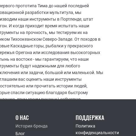
первого прототипа Тима до нашей последней
овационной разработки мультитула, мы
изводим наши инструменты в Портленде, штат
гон. И когда приходит время испытать наши
трументы на прочность, мы тестируем их на
иком Тихоокеанском Северо-Западе. От походов в
овые Каскадные горы, рыбалки у прекрасного
ережья Орегона или исследования высокогорных
тынь на востоке - мы гарантируем, что наши
трументы будут надежными для любого
ключения или задачи, большой или маленькой. Мы
глашаем вас оценить наши инструменты
остоятельно или прочитать истории людей,
орые спасли ситуацию благодаря быстрому
лению, двум своим рукам и Leatherman.
О НАС
ПОДДЕРЖКА
История бренда
Политика
конфиденциальности
Блог