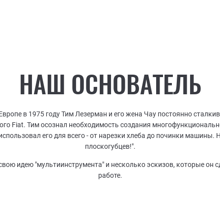
ого её основателем Тимом Лезерманом (да, мистер Лезерман дейст
КОМПЛЕКТЫ
ПРОФЕССИОНАЛЬНЫЕ
НАШ ОСНОВАТЕЛЬ
Европе в 1975 году Тим Лезерман и его жена Чау постоянно сталк
кого Fiat. Тим осознал необходимость создания многофункциональн
использовал его для всего - от нарезки хлеба до починки машины. Н
плоскогубцев!".
свою идею "мультиинструмента" и несколько эскизов, которые он с
работе.