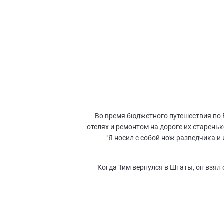
плоскогубцев, созданн
ВСЕ МУЛЬТИТУЛЫ
ВСЕ АКСЕССУАРЫ
Во время бюджетного путешествия по 
отелях и ремонтом на дороге их старень
"Я носил с собой нож разведчика и 
Когда Тим вернулся в Штаты, он взял 