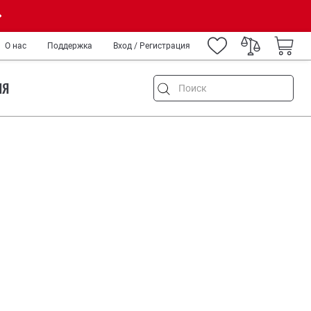
О нас
Поддержка
Вход / Регистрация
ИЯ
НА
емонт
и туризм
ород
IY
нных
т Орегон. Именно там
медиков и спецслужб
р возникающих задач, от
 мультитула на основе
ров