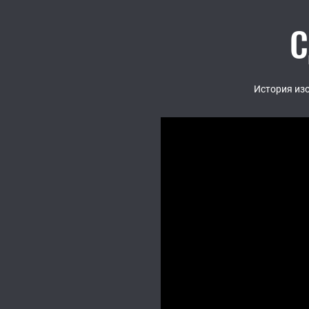
С
История из