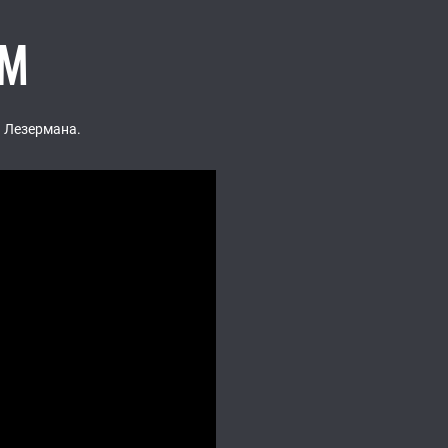
ОМ
 Лезермана.