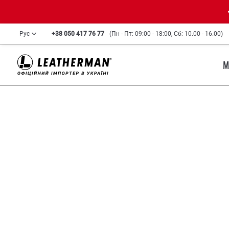
Рус
+38 050 417 76 77
(Пн - Пт: 09:00 - 18:00, Сб: 10.00 - 16.00)
М
И
Мультиинструменты, 
рождаются многоцелевые
повседневных до экст