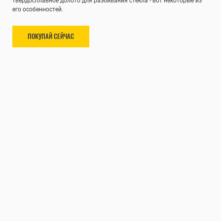
твердосплавное долото для разбивания стекла - вот некоторые из
его особенностей.
ПОКУПАЙ СЕЙЧАС