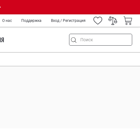
О нас
Поддержка
Вход / Регистрация
ИЯ
емонт
и туризм
ород
IY
нных
медиков и спецслужб
ров