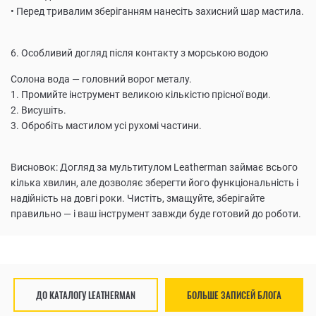
• Перед тривалим зберіганням нанесіть захисний шар мастила.
6. Особливий догляд після контакту з морською водою
Солона вода — головний ворог металу.
1. Промийте інструмент великою кількістю прісної води.
2. Висушіть.
3. Обробіть мастилом усі рухомі частини.
Висновок: Догляд за мультитулом Leatherman займає всього
кілька хвилин, але дозволяє зберегти його функціональність і
надійність на довгі роки. Чистіть, змащуйте, зберігайте
правильно — і ваш інструмент завжди буде готовий до роботи.
ДО КАТАЛОГУ LEATHERMAN
БОЛЬШЕ ЗАПИСЕЙ БЛОГА