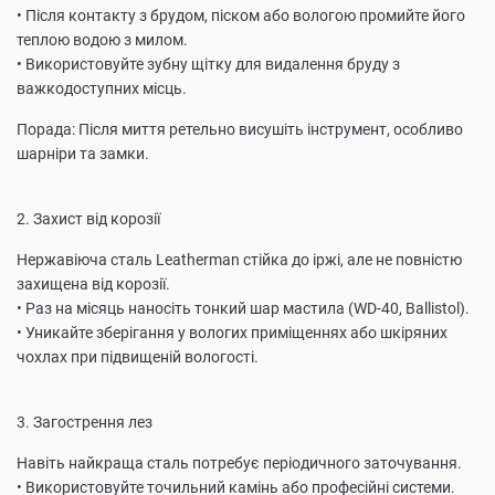
• Після контакту з брудом, піском або вологою промийте його
теплою водою з милом.
• Використовуйте зубну щітку для видалення бруду з
важкодоступних місць.
Порада: Після миття ретельно висушіть інструмент, особливо
шарніри та замки.
2. Захист від корозії
Нержавіюча сталь Leatherman стійка до іржі, але не повністю
захищена від корозії.
• Раз на місяць наносіть тонкий шар мастила (WD-40, Ballistol).
• Уникайте зберігання у вологих приміщеннях або шкіряних
чохлах при підвищеній вологості.
3. Загострення лез
Навіть найкраща сталь потребує періодичного заточування.
• Використовуйте точильний камінь або професійні системи.