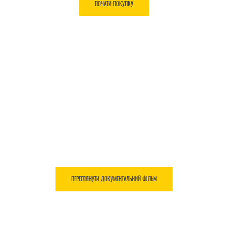
ПОЧАТИ ПОКУПКУ
ЗРОБЛЕНИЙ З ВІДВАГИ
Живий доказ того, що наполегливість окупається. Подивіться
надихаючу історію американського винахідника
мультиінструментів Тіма Лезермана.
ПЕРЕГЛЯНУТИ ДОКУМЕНТАЛЬНИЙ ФІЛЬМ