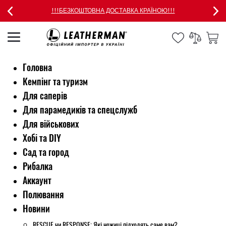
!!!БЕЗКОШТОВНА ДОСТАВКА КРАЇНОЮ!!!
Головна
Кемпінг та туризм
Для саперів
Для парамедиків та спецслужб
Для військових
Хобі та DIY
Сад та город
Рибалка
Аккаунт
Полювання
Новини
RESCUE чи RESPONSE: Які ножиці підходять саме вам?