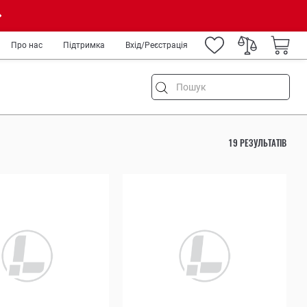
Про нас
Підтримка
Вхід/Реєстрація
19 РЕЗУЛЬТАТІВ
ня
ремонт
а туризм
род
IY
ькових
медиків та спецслужб
рів