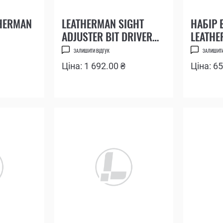
THERMAN
LEATHERMAN SIGHT
НАБІР 
ADJUSTER BIT DRIVER
LEATHE
EXTENDER ДЛЯ
MUT® 
ЗАЛИШИТИ ВІДГУК
ЗАЛИШИТИ
РЕГУЛЮВАННЯ
Ціна: 1 692.00 ₴
Ціна: 6
ПРИЦІЛЬНИХ
ПРИСТРОЇВ