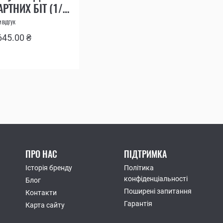
РТНИХ БІТ (1/4
Т LEATHERMAN BIT
 ВІДГУК
 EXTENDER
645.00 ₴
ПРО НАС
ПІДТРИМКА
Історія бренду
Політика
конфіденціальності
Блог
Поширені запитання
Контакти
Гарантія
Карта сайту