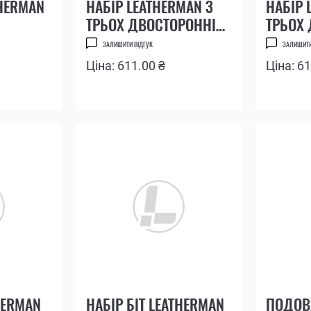
THERMAN
НАБІР LEATHERMAN З
НАБІР 
ТРЬОХ ДВОСТОРОННІХ
ТРЬОХ
БІТ З ХРЕСТОВИМИ
БІТ З 
ЗАЛИШИТИ ВІДГУК
ЗАЛИШИТИ
ВИКРУТКАМИ №1 І №2
ВИКРУТ
Ціна: 611.00 ₴
Ціна: 6
PHILIPS
3/16"
HERMAN
НАБІР БІТ LEATHERMAN
ПОДОВ