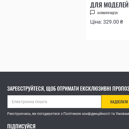
ДЛЯ МОДЕЛЕЙ
БИТОУТРИМУВ
ЗАЛИШИТИ ВІДГУК
АБО ПІД ПЕРЕ
Ціна: 329.00 ₴
НА ХРЕСТОВУ
ВИКРУТКУ
ЗАРЕЄСТРУЙТЕСЯ, ЩОБ ОТРИМАТИ ЕКСКЛЮЗИВНІ ПРОПОЗ
НАДІСЛАТИ
Реєструючись, ви погоджуєтеся з Політикою конфіденційності та Умовам
ПІДПИСУЙСЯ