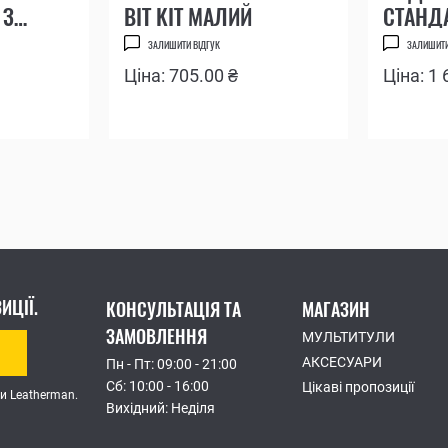
 З
BIT KIT МАЛИЙ
СТАНДА
АЧЕМ
") І БІ
ЗАЛИШИТИ ВІДГУК
ЗАЛИШИТИ
ХІДНИК
DRIVER
Ціна: 705.00 ₴
Ціна: 1 
ИЦІЇ.
КОНСУЛЬТАЦІЯ ТА
МАГАЗИН
ЗАМОВЛЕННЯ
МУЛЬТИТУЛИ
АКСЕСУАРИ
Пн - Пт: 09:00 - 21:00
Сб: 10:00 - 16:00
Цікаві пропозиції
и Leatherman.
Вихідний: Неділя