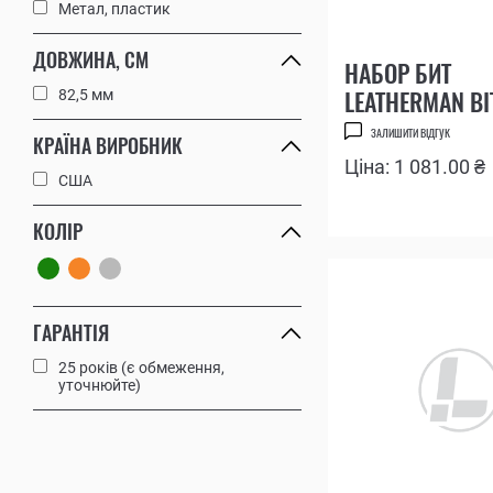
Метал, пластик
ВСІ МУЛЬТИТУЛИ
ВСІ АКСЕСУАРИ
ДОВЖИНА, СМ
НАБОР БИТ
82,5 мм
LEATHERMAN BIT
№6
ЗАЛИШИТИ ВІДГУК
КРАЇНА ВИРОБНИК
Ціна: 1 081.00 ₴
США
КОЛІР
ГАРАНТІЯ
25 років (є обмеження,
уточнюйте)