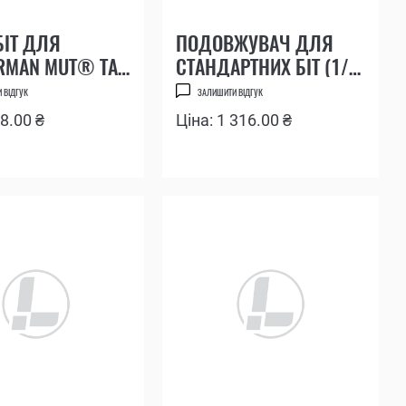
БІТ ДЛЯ
ПОДОВЖУВАЧ ДЛЯ
RMAN MUT® ТА
СТАНДАРТНИХ БІТ (1/4
EOD
") І БІТ LEATHERMAN BIT
 ВІДГУК
ЗАЛИШИТИ ВІДГУК
DRIVER EXTENDER
58.00 ₴
Ціна: 1 316.00 ₴