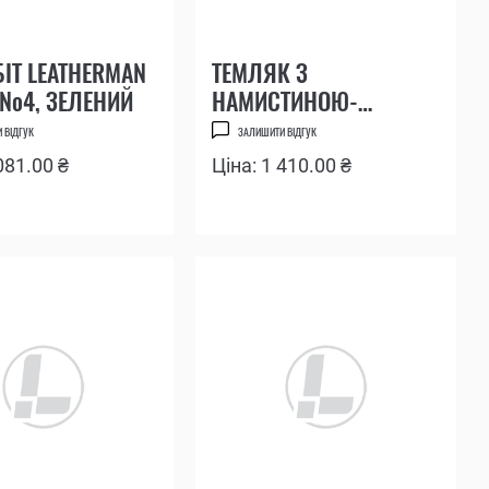
БІТ LEATHERMAN
ТЕМЛЯК З
T №4, ЗЕЛЕНИЙ
НАМИСТИНОЮ-
БІТОУТРИМУВАЧЕМ
 ВІДГУК
ЗАЛИШИТИ ВІДГУК
LEATHERMAN
081.00 ₴
Ціна: 1 410.00 ₴