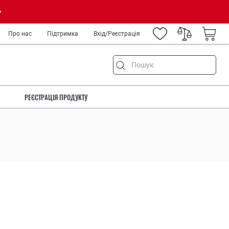
Про нас
Підтримка
Вхід/Реєстрація
РЕЄСТРАЦІЯ ПРОДУКТУ
ня
ремонт
а туризм
род
IY
ькових
медиків та спецслужб
рів