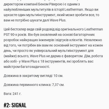
директором компанії Беном Ріверою і є одним з
найулюбленіших мультитулів в історії Leatherman. Якщо ви
шукаєте один мультиінструмент, який може зробити все, то
вам не потрібно шукати далі Wave Plus.
Цей бестселер веде свій родовід від оригінального Leatherman
PST 90-х років. Він був оновлений на основі багаторічних
розробок найкращих інженерів і відгуків клієнтів. Незалежно
від того, чи потрібен він вам як основний інструмент на кожен
день, чи просто як універсальний мультиінструмент для
(майже) всього, Wave Plus не дарма є фаворитом. Дім, робота
або хобі - у Wave Plus є 18 інструментів, які зроблять вас
майстром багатозадачності.
Довжина в закритому вигляді: 10 см.
Довжина первинного клинка: 7,37 см.
Вага: 241 г.
#2: SIGNAL