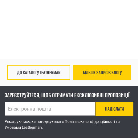
МУЛЬТИИНСТРУМЕНТ LEATHERMAN
М
SUPER TOOL 300
S
ЗАЛИШИТИ ВІДГУК
Ціна: 6 298.00 ₴
Ці
КУПИТИ
ДО КАТАЛОГУ LEATHERMAN
БІЛЬШЕ ЗАПИСІВ БЛОГУ
ЗАРЕЄСТРУЙТЕСЯ, ЩОБ ОТРИМАТИ ЕКСКЛЮЗИВНІ ПРОПОЗИЦІЇ.
НАДІСЛАТИ
Реєструючись, ви погоджуєтеся з Політикою конфіденційності та
Умовами Leatherman.