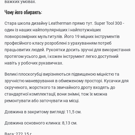
важких умовах.
Чому його обирають:
Стара школа дизайну Leatherman прямо тут. Super Tool 300 -
один із наших найпопулярніших і найпотужніших
повнорозмірних мультитулів. Його 19 міцних інструментів
професійного класу розроблені з урахуванням потреб
працьовитих людей. Рукоятки досить зручні для використання
протягом усього дня, і кожен інструмент легко доступний
навіть у робочих рукавичках.
Великі плоскогубці вирізняються підвищеною міцністю та
зручністю маневрування в обмеженому просторі. Кусачки для
скрученого, жорсткого та звичайного дроту входять до
стандартної комплектації, вони знімні, тож їх можна
ремонтувати або заточувати на місці.
Довжина в закритому вигляді: 11,5 см.
Довжина основного клинка: 8,13 см.
Вага: 272.15 г.