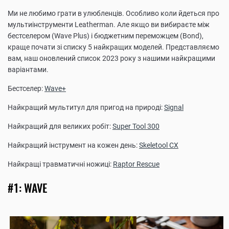
Ми не любимо грати в улюбленців. Особливо коли йдеться про
мультиінструменти Leatherman. Але якщо ви вибираєте між
бестселером (Wave Plus) і бюджетним переможцем (Bond),
краще почати зі списку 5 найкращих моделей. Представляємо
вам, наш оновлений список 2023 року з нашими найкращими
варіантами.
Бестселер:
Wave+
Найкращий мультитул для пригод на природі:
Signal
Найкращий для великих робіт:
Super Tool 300
Найкращий інструмент на кожен день:
Skeletool CX
Найкращі травматичні ножиці:
Raptor Rescue
#1: WAVE