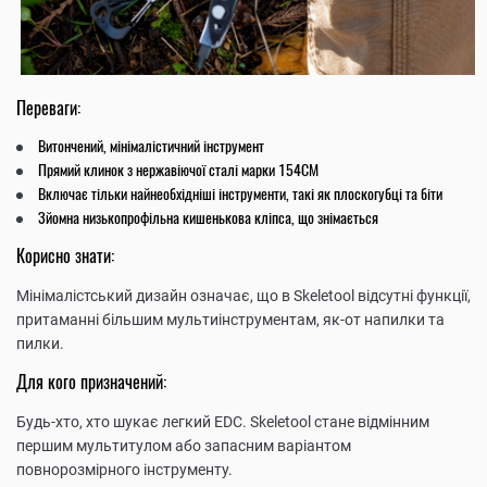
Переваги:
Витончений, мінімалістичний інструмент
Прямий клинок з нержавіючої сталі марки 154CM
Включає тільки найнеобхідніші інструменти, такі як плоскогубці та біти
Зйомна низькопрофільна кишенькова кліпса, що знімається
Корисно знати:
Мінімалістський дизайн означає, що в Skeletool відсутні функції,
притаманні більшим мультиінструментам, як-от напилки та
пилки.
Для кого призначений:
Будь-хто, хто шукає легкий EDC. Skeletool стане відмінним
першим мультитулом або запасним варіантом
повнорозмірного інструменту.