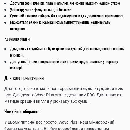
Доступні зовні клинки, пила і напилки, які можна відкрити однією рукою
Усі інструменти фіксуються для безпеки
Сумісний з нашим набором біт і подовжувачем для додаткової практичності
Вважається одним із найкращих мультиінструментів, коли-небудь
створених.
Корисно знати:
Для деяких людей може бути трохи важкуватий для повсякденного носіння
в кишені.
Доступний тільки в нержавіючій сталі, також представлений у чорному
кольорі
Для кого призначений:
Для того, хто хоче мати повнорозмірний мультитул, який вміє
все. Для декого Wave Plus стане ідеальним EDC. Для інших він
матиме кращий вигляд у рюкзаку або сумці.
Чому його обирають:
У цьому питанні все просто. Wave Plus - наш міжнародний
бестселер усіх часів. Він був розроблений генеральним