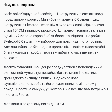
Чому його обирають:
Skeletool об'єднує найнеобхідніші інструменти в елегантному,
продуманому корпусі. Ми вибрали модель CX серед інших
інструментів Skeletool через ніж з високоякісної неіржавіючої
сталі 154CM з прямою кромкою. Ця модернізована сталь має
відмінний баланс корозійної стійкості та міцності. Це робить
Skeletool CX відмінним вибором для повсякденного носіння.
Але, звичайно, це більше, ніж просто ніж. Повірте, плоскогубці,
біти і кусачки знадобляться вам набагато частіше, ніж ви
очікуєте.
Досить сучасний, щоб добре поєднуватися з повсякденним
одягом, цей мультитул не займе багато місця і не матиме
громіздкого вигляду в кишені. Водночас його
функціональність робить його незамінним помічником у
поході. Простіше кажучи, у Skeletool CX є все, що вам потрібно, і
нічого зайвого.
Довжина в закритому вигляді: 10 см.