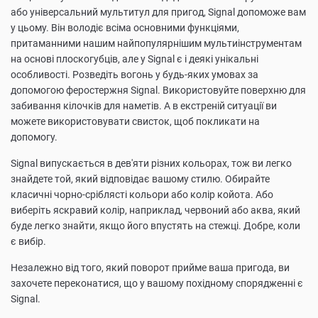
або універсальний мультитул для пригод, Signal допоможе вам
у цьому. Він володіє всіма основними функціями,
притаманними нашим найпопулярнішим мультиінструментам
на основі плоскогубців, але у Signal є і деякі унікальні
особливості. Розведіть вогонь у будь-яких умовах за
допомогою феростержня Signal. Використовуйте поверхню для
забивання кілочків для наметів. А в екстреній ситуації ви
можете використовувати свисток, щоб покликати на
допомогу.
Signal випускається в дев'яти різних кольорах, тож ви легко
знайдете той, який відповідає вашому стилю. Обирайте
класичні чорно-сріблясті кольори або колір койота. Або
виберіть яскравий колір, наприклад, червоний або аква, який
буде легко знайти, якщо його впустять на стежці. Добре, коли
є вибір.
Незалежно від того, який поворот прийме ваша пригода, ви
захочете переконатися, що у вашому похідному спорядженні є
Signal.