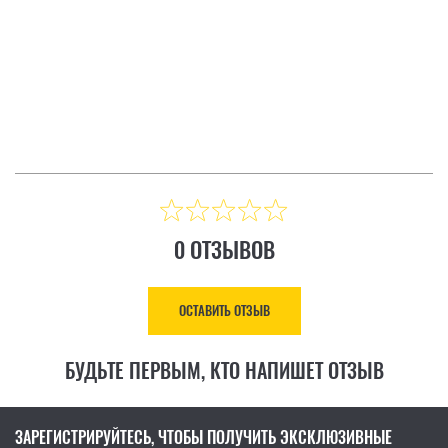
SURGE
ТЗЫВ
ОСТАВИТЬ ОТЗЫВ
Цена: 8 883.00 ₴
КУПИТЬ
0 ОТЗЫВОВ
ОСТАВИТЬ ОТЗЫВ
БУДЬТЕ ПЕРВЫМ, КТО НАПИШЕТ ОТЗЫВ
ЗАРЕГИСТРИРУЙТЕСЬ, ЧТОБЫ ПОЛУЧИТЬ ЭКСКЛЮЗИВНЫЕ