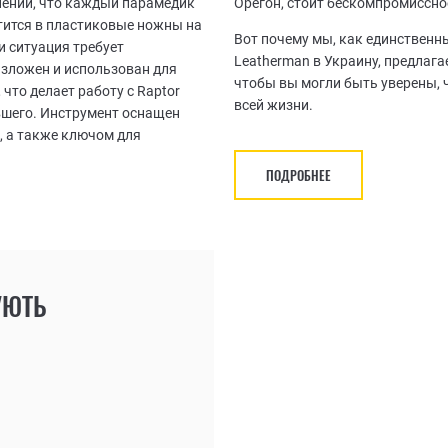
нений, что каждый парамедик
Орегон, стоит бескомпромиссно
стится в пластиковые ножны на
Вот почему мы, как единствен
ли ситуация требует
Leatherman в Украину, предлаг
азложен и использован для
чтобы вы могли быть уверены, 
что делает работу с Raptor
всей жизни.
вшего. Инструмент оснащен
, а также ключом для
ПОДРОБНЕЕ
УЮТЬ