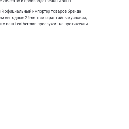
е качество и производственный опыт.
ный официальный импортер товаров бренда
аем выгодные 25-летние гарантийные условия,
что ваш Leatherman прослужит на протяжении