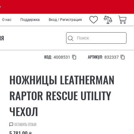
О нас
Поддержка
Вход / Регистрация
ИЯ
КОД:
АРТИКУЛ:
4008531
832337
НОЖНИЦЫ LEATHERMAN
емонт
и туризм
RAPTOR RESCUE UTILITY
ород
ЧЕХОЛ
IY
нных
медиков и спецслужб
ОСТАВИТЬ ОТЗЫВ
ров
5 781.00 ₴