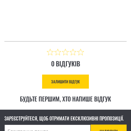
ІДГУК
ЗАЛИШИТИ ВІДГУК
Ціна: 8 883.00 ₴
КУПИТИ
0 ВІДГУКІВ
ЗАЛИШИТИ ВІДГУК
БУДЬТЕ ПЕРШИМ, ХТО НАПИШЕ ВІДГУК
ЗАРЕЄСТРУЙТЕСЯ, ЩОБ ОТРИМАТИ ЕКСКЛЮЗИВНІ ПРОПОЗИЦІЇ.