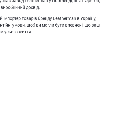
скає завод Leatherman у Портленді, штат Орегон,
 виробничий досвід.
й імпортер товарів бренду Leatherman в Україну,
антійні умови, щоб ви могли бути впевнені, що ваш
м усього життя.
18
ФУНКЦІЙ