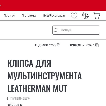
Про нас
Підтримка
Вхід/Реєстрація
КОД:
АРТИКУЛ:
4007265
930367
ня
КЛІПСА ДЛЯ
ремонт
а туризм
МУЛЬТИІНСТРУМЕНТА
род
LEATHERMAN MUT
IY
ькових
медиків та спецслужб
ЗАЛИШИТИ ВІДГУК
рів
705.00 ₴