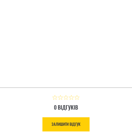
IGNAL КАРТОННА
МУЛЬТИИНСТРУМЕНТ LE
ЗАЛИШИТИ ВІДГУК
Ціна: 8 883.00 ₴
0 ВІДГУКІВ
ЗАЛИШИТИ ВІДГУК