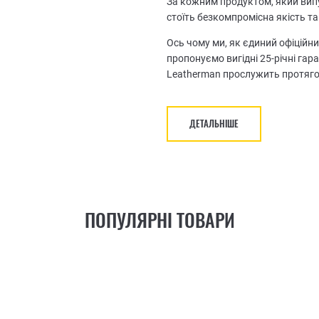
За кожним продуктом, який випу
стоїть безкомпромісна якість та
Ось чому ми, як єдиний офіційни
пропонуємо вигідні 25-річні гар
Leatherman прослужить протяго
ДЕТАЛЬНІШЕ
ПОПУЛЯРНІ ТОВАРИ
21
ФУНКЦІЯ