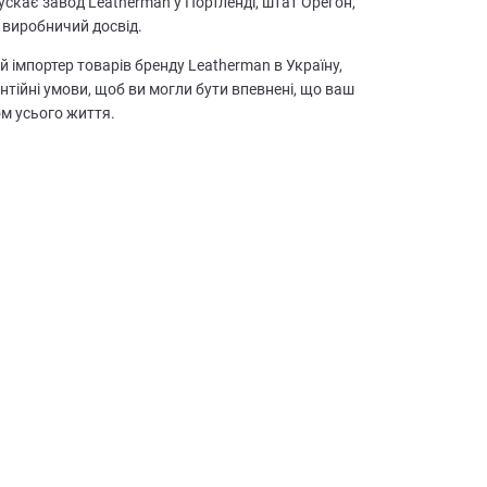
скає завод Leatherman у Портленді, штат Орегон,
 виробничий досвід.
й імпортер товарів бренду Leatherman в Україну,
антійні умови, щоб ви могли бути впевнені, що ваш
м усього життя.