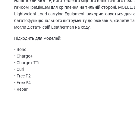
Наші чохли MOLLE, виготовлені з міцного балістичного нейл
гачком і ремінцем для кріплення на тильній стороні. MOLLE
Lightweight Load-carrying Equipment, використовується для 
багатофункціонального інструменту до рюкзаків, жилетів т
могли дістати свій Leatherman на ходу.
Підходить для моделей:
• Bond
• Charge+
• Charge+ TTi
• Curl
• Free P2
• Free P4
• Rebar
• Rev
• Sidekick
• Skeletool
• Wave+
• Wingman