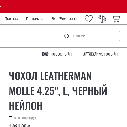
Про нас
Підтримка
Вхід/Реєстрація
КОД:
АРТИКУЛ:
4000616
931005
ня
ЧОХОЛ LEATHERMAN
ремонт
а туризм
MOLLE 4.25", L, ЧЕРНЫЙ
род
НЕЙЛОН
IY
ькових
медиків та спецслужб
ЗАЛИШИТИ ВІДГУК
рів
1 081.00 ₴