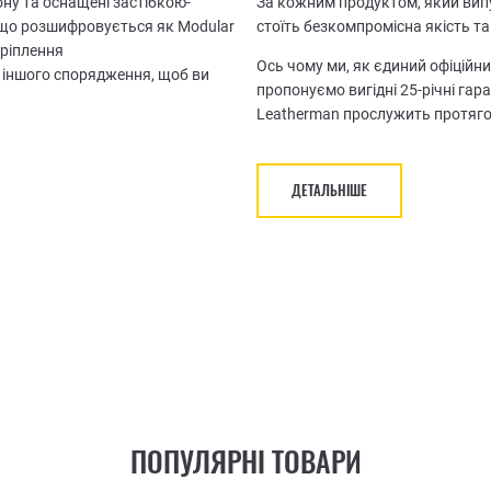
ону та оснащені застібкою-
За кожним продуктом, який випу
, що розшифровується як Modular
стоїть безкомпромісна якість та
кріплення
Ось чому ми, як єдиний офіційни
а іншого спорядження, щоб ви
пропонуємо вигідні 25-річні гар
Leatherman прослужить протяго
ДЕТАЛЬНІШЕ
ПОПУЛЯРНІ ТОВАРИ