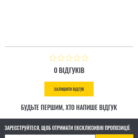
ІДГУК
ЗАЛИШИТИ ВІДГУК
Ціна: 8 883.00 ₴
КУПИТИ
0 ВІДГУКІВ
ЗАЛИШИТИ ВІДГУК
БУДЬТЕ ПЕРШИМ, ХТО НАПИШЕ ВІДГУК
ЗАРЕЄСТРУЙТЕСЯ, ЩОБ ОТРИМАТИ ЕКСКЛЮЗИВНІ ПРОПОЗИЦІЇ.