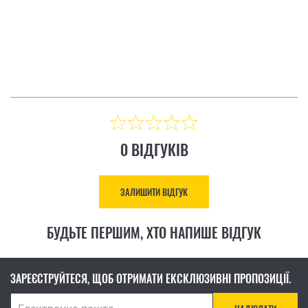
ІДГУК
ЗАЛИШИТИ ВІДГУК
Ціна: 8 883.00 ₴
КУПИТИ
0 ВІДГУКІВ
ЗАЛИШИТИ ВІДГУК
БУДЬТЕ ПЕРШИМ, ХТО НАПИШЕ ВІДГУК
ЗАРЕЄСТРУЙТЕСЯ, ЩОБ ОТРИМАТИ ЕКСКЛЮЗИВНІ ПРОПОЗИЦІЇ.