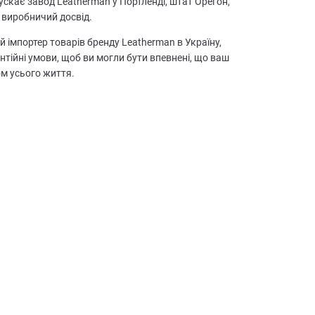
скає завод Leatherman у Портленді, штат Орегон,
 виробничий досвід.
й імпортер товарів бренду Leatherman в Україну,
антійні умови, щоб ви могли бути впевнені, що ваш
м усього життя.
18
ФУНКЦІЙ