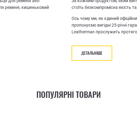
льця для ременя або
За кожним продуктом, який випу
для ременя, кишеньковий
стоїть безкомпромісна якість та
Ось чому ми, як єдиний офіційни
пропонуємо вигідні 25-річні гар
Leatherman прослужить протяго
ДЕТАЛЬНІШЕ
ПОПУЛЯРНІ ТОВАРИ
21
ФУНКЦІЯ