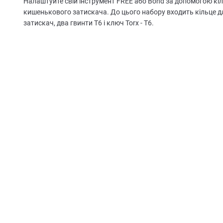
Налаштуйте свій інструмент FREE або Bond за допомогою кі
кишенькового затискача. До цього набору входить кільце 
затискач, два гвинти T6 і ключ Torx - T6.
19
ФУНКЦІЙ