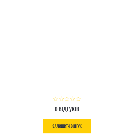
IGNAL КАРТОННА
МУЛЬТИИНСТРУМЕНТ LE
ЗАЛИШИТИ ВІДГУК
Ціна: 8 883.00 ₴
0 ВІДГУКІВ
ЗАЛИШИТИ ВІДГУК