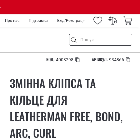
Про нас
Підтримка
Вхід/Реєстрація
КОД:
АРТИКУЛ:
4008298
934866
ня
ЗМІННА КЛІПСА ТА
ремонт
а туризм
КІЛЬЦЕ ДЛЯ
род
LEATHERMAN FREE, BOND,
IY
ькових
медиків та спецслужб
ARC, CURL
рів