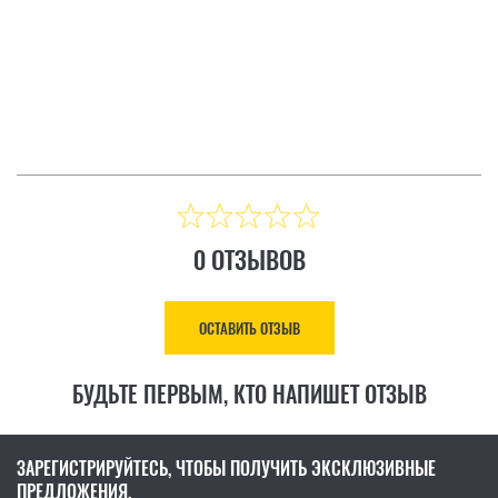
ТЗЫВ
ОСТАВИТЬ ОТЗЫВ
Цена: 8 883.00 ₴
КУПИТЬ
0 ОТЗЫВОВ
ОСТАВИТЬ ОТЗЫВ
БУДЬТЕ ПЕРВЫМ, КТО НАПИШЕТ ОТЗЫВ
ЗАРЕГИСТРИРУЙТЕСЬ, ЧТОБЫ ПОЛУЧИТЬ ЭКСКЛЮЗИВНЫЕ
ПРЕДЛОЖЕНИЯ.