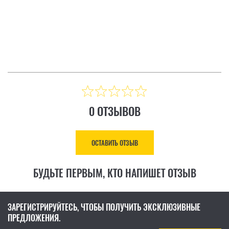
ТЗЫВ
ОСТАВИТЬ ОТЗЫВ
Цена: 8 883.00 ₴
КУПИТЬ
0 ОТЗЫВОВ
ОСТАВИТЬ ОТЗЫВ
БУДЬТЕ ПЕРВЫМ, КТО НАПИШЕТ ОТЗЫВ
ЗАРЕГИСТРИРУЙТЕСЬ, ЧТОБЫ ПОЛУЧИТЬ ЭКСКЛЮЗИВНЫЕ
ПРЕДЛОЖЕНИЯ.