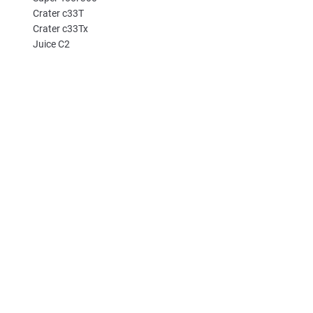
Crater c33T
Crater c33Tx
Juice C2
Bond
Инструменты в комплекте:
•Bit Driver
•Шестигранник 4 мм и 5 мм
•Шестигранник 6 мм и 1/4"
•Торкс 10 и 15
•Крестовая (филипс) 0 и 3
•Плоская MSD и XSSD
19
ФУНКЦИЙ