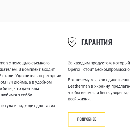
ГАРАНТИЯ
erman с помощью съемного
За каждым продуктом, который 
ржателем. В комплект входит
Орегон, стоит бескомпромиссно
й стали. Удлинитель-переходник
Вот почему мы, как единствен
м 1/4 дюйма, а в удобном
Leatherman в Украину, предлаг
 биты, что дает вам
чтобы вы могли быть уверены, 
 любимого хобби.
всей жизни.
ьтитула и подходит для таких
ПОДРОБНЕЕ