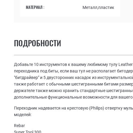
МАТЕРИАЛ :
Металл,пластик
ПОДРОБНОСТИ
Добавьте 10 инструментов к вашему любимому тулу Leath
переходника под биты, если ваш тул не располагает битоде
"битдрайвер" и 5 двусторонних насадок из инструментально
также работает с обычными шестигранными битами размеро
держателе также можно хранить стандартные шестигранные
дополнительные функциональные возможности для вашего
Переходник надевается на крестовую (Philips) отвертку мул
моделей:
Rebar
Super Tool 300