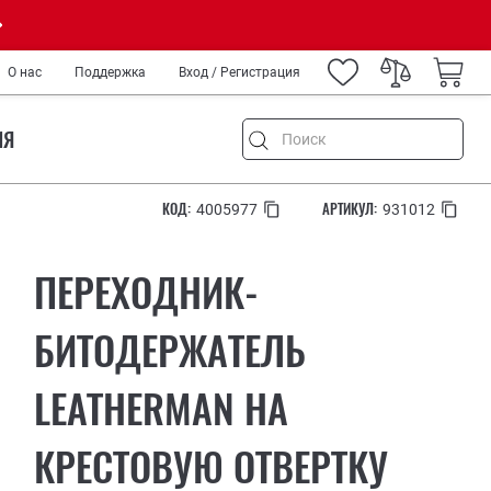
О нас
Поддержка
Вход / Регистрация
ИЯ
КОД:
АРТИКУЛ:
4005977
931012
ПЕРЕХОДНИК-
емонт
и туризм
БИТОДЕРЖАТЕЛЬ
ород
LEATHERMAN НА
IY
нных
медиков и спецслужб
КРЕСТОВУЮ ОТВЕРТКУ
ров