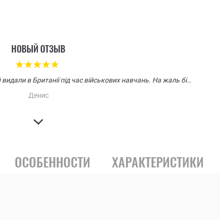
НОВЫЙ ОТЗЫВ
Дуже якісний мультітул. Мені такий видали в Британії під час військових навчань. На жаль бід час виконання бойового завдання я його загубив, та досі за це переживаю. Як тільки в мене буде можливість я одразу куплю таку ж саму модель як в мене була на 21 предмет. Рекомендую військовим, професійним рибалкам та мисливцям, а також тим хто займається професійно екстремальним туризмом.
Денис
ОСОБЕННОСТИ
ХАРАКТЕРИСТИКИ