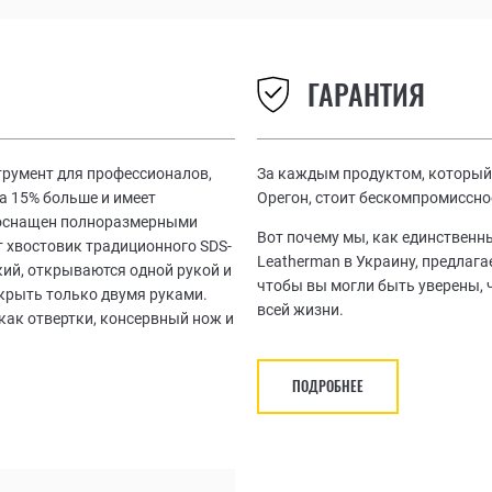
ГАРАНТИЯ
румент для профессионалов,
За каждым продуктом, который 
а 15% больше и имеет
Орегон, стоит бескомпромиссно
т оснащен полноразмерными
Вот почему мы, как единствен
 хвостовик традиционного SDS-
Leatherman в Украину, предлаг
кий, открываются одной рукой и
чтобы вы могли быть уверены, 
ткрыть только двумя руками.
всей жизни.
как отвертки, консервный нож и
ПОДРОБНЕЕ