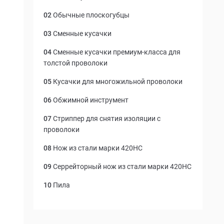
02
Обычные плоскогубцы
03
Сменные кусачки
04
Сменные кусачки премиум-класса для
толстой проволоки
05
Кусачки для многожильной проволоки
06
Обжимной инструмент
07
Стриппер для снятия изоляции с
проволоки
08
Нож из стали марки 420HC
09
Серрейторный нож из стали марки 420HC
10
Пила
11
Пружинные ножницы
12
Шило с ниточной петлей