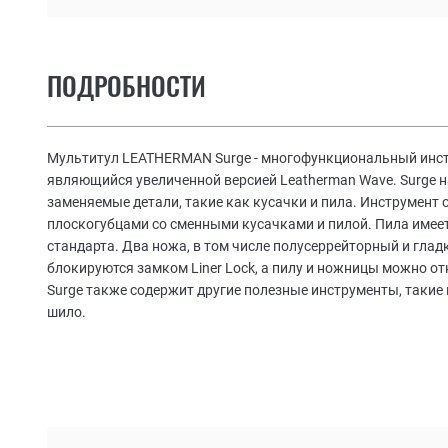
13
Линейка (8 дюймов | 19 см)
14
Консервный нож
ПОДРОБНОСТИ
15
Открывалка для бутылок
16
Напильник по дереву/металлу
Мультитул LEATHERMAN Surge - многофункциональный инст
являющийся увеличенной версией Leatherman Wave. Surge н
17
Напильник с алмазным покрытием
заменяемые детали, такие как кусачки и пила. Инструмен
18
Blade Exchanger - сменная
плоскогубцами со сменными кусачками и пилой. Пила имеет
пилка\напильник с Т-образным
стандарта. Два ножа, в том числе полусеррейторный и глад
хвостовиком
блокируются замком Liner Lock, а пилу и ножницы можно о
Surge также содержит другие полезные инструменты, такие 
19
Большой битодержатель
шило.
20
Большая плоская отвертка
21
Маленькая плоская отвертка