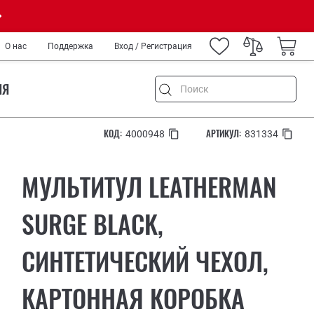
О нас
Поддержка
Вход / Регистрация
ИЯ
КОД:
АРТИКУЛ:
4000948
831334
МУЛЬТИТУЛ LEATHERMAN
емонт
и туризм
SURGE BLACK,
ород
СИНТЕТИЧЕСКИЙ ЧЕХОЛ,
IY
нных
медиков и спецслужб
КАРТОННАЯ КОРОБКА
ров