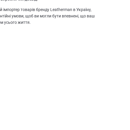
й імпортер товарів бренду Leatherman в Україну,
антійні умови, щоб ви могли бути впевнені, що ваш
м усього життя.
18
ФУНКЦІЙ