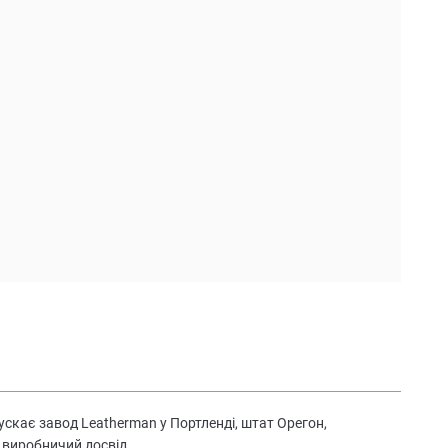
скає завод Leatherman у Портленді, штат Орегон,
 виробничий досвід.