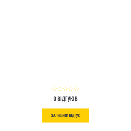
IGNAL КАРТОННА
МУЛЬТИИНСТРУМЕНТ LE
ЗАЛИШИТИ ВІДГУК
Ціна: 8 883.00 ₴
0 ВІДГУКІВ
ЗАЛИШИТИ ВІДГУК