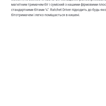
магнітним тримачем біт і сумісний з нашими фірмовими пло
стандартними бітами ¼". Ratchet Driver підходить до будь-я
бітотримачем і легко поміщається в кишені.
19
ФУНКЦІЙ