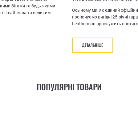
скими бітами та будь-якими
Ось чому ми, як єдиний офіційни
кого Leatherman з великим
пропонуємо вигідні 25-річні гар
Leatherman прослужить протяго
ДЕТАЛЬНІШЕ
ПОПУЛЯРНІ ТОВАРИ
21
ФУНКЦІЯ