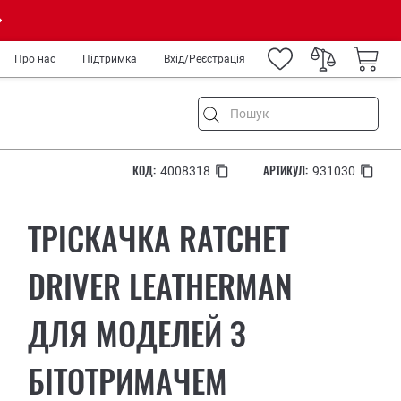
Про нас
Підтримка
Вхід/Реєстрація
КОД:
АРТИКУЛ:
4008318
931030
ня
ТРІСКАЧКА RATCHET
ремонт
а туризм
DRIVER LEATHERMAN
род
ДЛЯ МОДЕЛЕЙ З
IY
ькових
медиків та спецслужб
БІТОТРИМАЧЕМ
рів