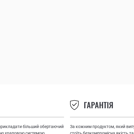
ГАРАНТІЯ
 прикладати більший обертаючий
За кожним продуктом, який випу
ою храповою системою,
стоїть безкомпромісна якість та