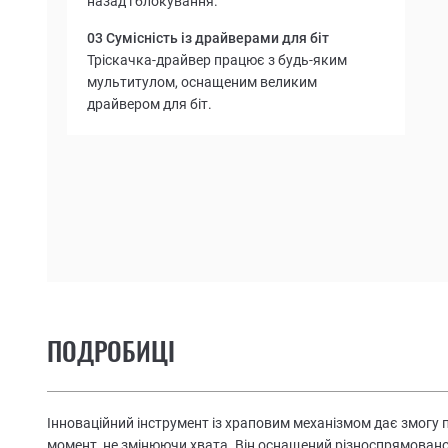
назад і блокування.
03 Сумісність із драйверами для біт
Тріскачка-драйвер працює з будь-яким
мультитулом, оснащеним великим
драйвером для біт.
ПОДРОБИЦІ
Інноваційний інструмент із храповим механізмом дає змогу
момент, не змінюючи хвата. Він оснащений різноспрямован