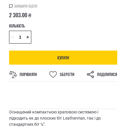
ЗАЛИШИТИ ВІДГУК
2 303.00 ₴
КІЛЬКІСТЬ
КУПИТИ
ПОРІВНЯТИ
ЗБЕРЕГТИ
ПОДІЛИТИСЯ
Оснащений компактною храповою системою і
підходить як до плоских біт Leatherman, так і до
стандартних біт ¼".