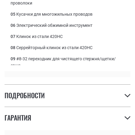
проволоки
05
Кусачки для многожильных проводов
06
Электрический обжимной инструмент
07
Клинок из стали 420HC
08
Серрейторный клинок из стали 420HC
09
#8-32 переходник для чистящего стержня/щетки/
ерша
10
Шило с о швейным ушком
11
Линейка (9 дюймов | 22 см)
ПОДРОБНОСТИ
12
Открывашка
13
Напильник по дереву/металлу
ГАРАНТИЯ
14
Большой битодержатель
15
Маленькая плоская отвертка