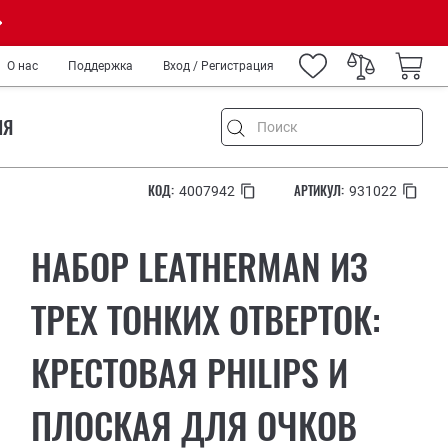
О нас
Поддержка
Вход / Регистрация
ИЯ
КОД:
АРТИКУЛ:
4007942
931022
НАБОР LEATHERMAN ИЗ
емонт
и туризм
ТРЕХ ТОНКИХ ОТВЕРТОК:
ород
КРЕСТОВАЯ PHILIPS И
IY
нных
медиков и спецслужб
ПЛОСКАЯ ДЛЯ ОЧКОВ
ров