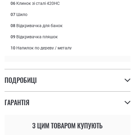
06
Клинок зі сталі 420HC
07
Шило
08
Відкривачка для банок
09
Відкривачка пляшок
10
Напилок по дереву / металу
11
Викрутка Філліпс
12
Викрутка середнього розміру
ПОДРОБИЦІ
13
Маленька викрутка
14
Лінійка (4 дюйма | 10 см)
ГАРАНТІЯ
З ЦИМ ТОВАРОМ КУПУЮТЬ