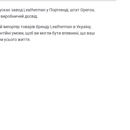
скає завод Leatherman у Портленді, штат Орегон,
 виробничий досвід.
й імпортер товарів бренду Leatherman в Україну,
антійні умови, щоб ви могли бути впевнені, що ваш
м усього життя.