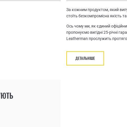
За кожним продуктом, який випу
стоїть безкомпромісна якість та
Ось чому ми, як єдиний офіційни
пропонуємо вигідні 25-річні гар
Leatherman прослужить протяго
ДЕТАЛЬНІШЕ
УЮТЬ