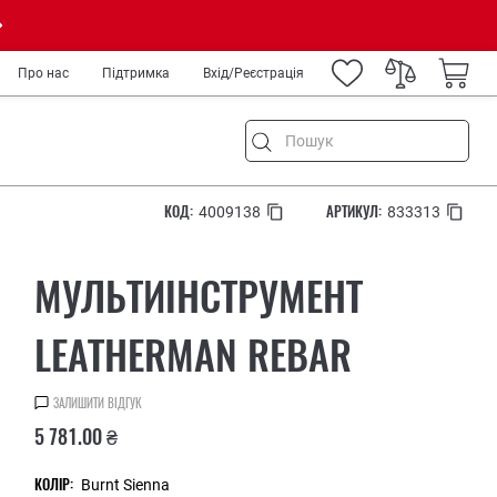
Про нас
Підтримка
Вхід/Реєстрація
КОД:
АРТИКУЛ:
4009138
833313
ня
МУЛЬТИІНСТРУМЕНТ
ремонт
а туризм
LEATHERMAN REBAR
род
IY
ЗАЛИШИТИ ВІДГУК
ькових
5 781.00 ₴
медиків та спецслужб
рів
КОЛІР:
Burnt Sienna