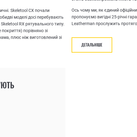
Ось чому ми, як єдиний офіційни
ичні. Skeletool CX почали
пропонуємо вигідні 25-річні гар
і обидві моделі досі перебувають
Leatherman прослужить протяго
 Skeletool RX рятувального типу.
 покриття) порівняно зі
рама, плюс ніж виготовлений зі
ДЕТАЛЬНІШЕ
УЮТЬ