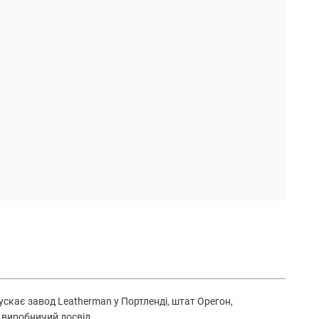
скає завод Leatherman у Портленді, штат Орегон,
 виробничий досвід.