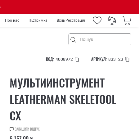
Про нас
Підтримка
Вхід/Реєстрація
КОД:
АРТИКУЛ:
4008972
833123
ня
МУЛЬТИИНСТРУМЕНТ
ремонт
а туризм
LEATHERMAN SKELETOOL
род
CX
IY
ькових
медиків та спецслужб
ЗАЛИШИТИ ВІДГУК
рів
6 157.00 ₴