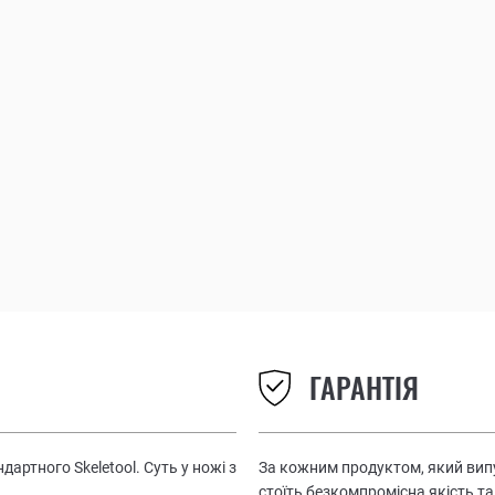
ГАРАНТІЯ
артного Skeletool. Суть у ножі з
За кожним продуктом, який випу
стоїть безкомпромісна якість та