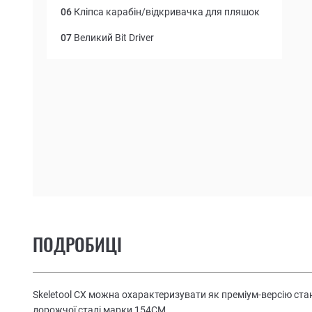
06
Кліпса карабін/відкривачка для пляшок
07
Великий Bit Driver
ПОДРОБИЦІ
Skeletool CX можна охарактеризувати як преміум-версію станд
дорожчої сталі марки 154СМ.