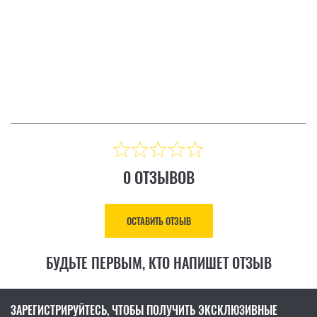
SURGE
ТЗЫВ
ОСТАВИТЬ ОТЗЫВ
Цена: 8 883.00 ₴
КУПИТЬ
0 ОТЗЫВОВ
ОСТАВИТЬ ОТЗЫВ
БУДЬТЕ ПЕРВЫМ, КТО НАПИШЕТ ОТЗЫВ
ЗАРЕГИСТРИРУЙТЕСЬ, ЧТОБЫ ПОЛУЧИТЬ ЭКСКЛЮЗИВНЫЕ