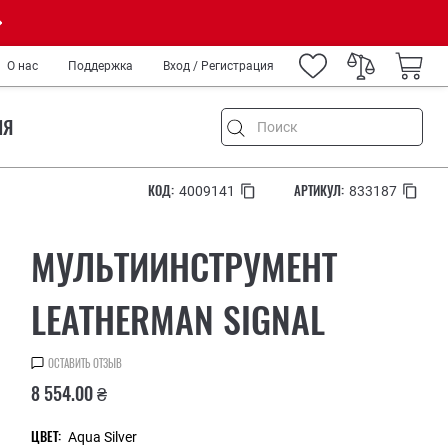
О нас
Поддержка
Вход / Регистрация
ИЯ
КОД:
АРТИКУЛ:
4009141
833187
МУЛЬТИИНСТРУМЕНТ
емонт
и туризм
LEATHERMAN SIGNAL
ород
IY
ОСТАВИТЬ ОТЗЫВ
нных
8 554.00 ₴
медиков и спецслужб
ров
ЦВЕТ:
Aqua Silver