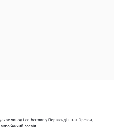
скає завод Leatherman у Портленді, штат Орегон,
 виробничий досвід.