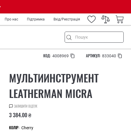
Про нас
Підтримка
Вхід/Реєстрація
КОД:
АРТИКУЛ:
4008969
833040
ня
МУЛЬТИИНСТРУМЕНТ
ремонт
а туризм
LEATHERMAN MICRA
род
IY
ЗАЛИШИТИ ВІДГУК
ькових
3 384.00 ₴
медиків та спецслужб
рів
КОЛІР:
Cherry