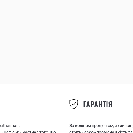
ГАРАНТІЯ
eatherman.
За кожним продуктом, який випу
 - це тільки частина того, що
стоїть безкомпромісна якість та