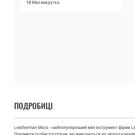
10
Міні викрутка
ПОДРОБИЦІ
Leatherman Micra - найпопулярніший міні інструмент фірми L
Предмети особистої гігієни, які вміщаються на зв'язці ключів,