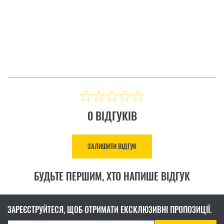
ІДГУК
ЗАЛИШИТИ ВІДГУК
Ціна: 8 883.00 ₴
КУПИТИ
0 ВІДГУКІВ
ЗАЛИШИТИ ВІДГУК
БУДЬТЕ ПЕРШИМ, ХТО НАПИШЕ ВІДГУК
ЗАРЕЄСТРУЙТЕСЯ, ЩОБ ОТРИМАТИ ЕКСКЛЮЗИВНІ ПРОПОЗИЦІЇ.