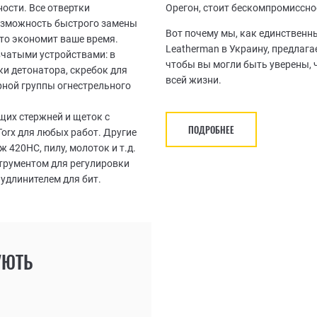
ости. Все отвертки
Орегон, стоит бескомпромиссно
озможность быстрого замены
Вот почему мы, как единствен
то экономит ваше время.
Leatherman в Украину, предлаг
чатыми устройствами: в
чтобы вы могли быть уверены, 
и детонатора, скребок для
всей жизни.
рной группы огнестрельного
щих стержней и щеток с
ПОДРОБНЕЕ
Torx для любых работ. Другие
420HC, пилу, молоток и т.д.
трументом для регулировки
удлинителем для бит.
УЮТЬ