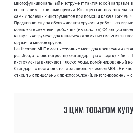
многофункциональный инструмент тактической направленн
сопоставимы с пинами оружия. Конструктивно заложена в
самых полезных инструментов при помощи ключа Torx #8, ч
Предназначен для обслуживания оружия и работы со взрыв
комплекте съемный пробойник (выколотка) C4 для установк
нагара, инструмент для извлечения замятых гильз из затво
оружия и многое другое.
Leatherman MUT имеет несколько мест для крепления чистя
резьбой, а также встроенную стандартную отвертку и биты 
инструменты включают плоскогубцы, комбинированный нож 
Стандартно поставляется с оливковым чехлом MOLLE и инс
открытых прицельных приспособлений, интегрированным с 
З ЦИМ ТОВАРОМ КУП