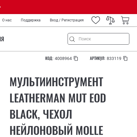
О нас
Поддержка
Вход / Регистрация
ИЯ
КОД:
АРТИКУЛ:
4008964
833119
МУЛЬТИИНСТРУМЕНТ
емонт
и туризм
LEATHERMAN MUT EOD
ород
BLACK, ЧЕХОЛ
IY
нных
медиков и спецслужб
НЕЙЛОНОВЫЙ MOLLE
ров