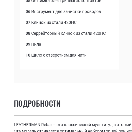
05
Обжимка электрических контактов
06
Инструмент для зачистки проводов
07
Клинок из стали 420НС
08
Серрейторный клинок из стали 420НС
09
Пила
10
Шило с отверстием для нити
11
Линейка (8 дюймов / 19 см)
12
Открывалка консервных банок
13
Открывалка бутылок
14
Напильник по дереву / металлу
ПОДРОБНОСТИ
15
Отвертка Филлипс
16
Большая отвертка
LEATHERMAN Rebar – это классический мультитул, который 
Эта модель отличается оптимальный набором опций при не
17
Малая отвертка