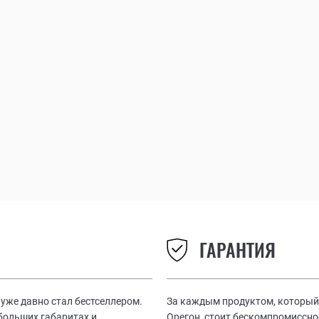
ГАРАНТИЯ
уже давно стал бестселлером.
За каждым продуктом, который 
больших габаритах и
Орегон, стоит бескомпромиссно