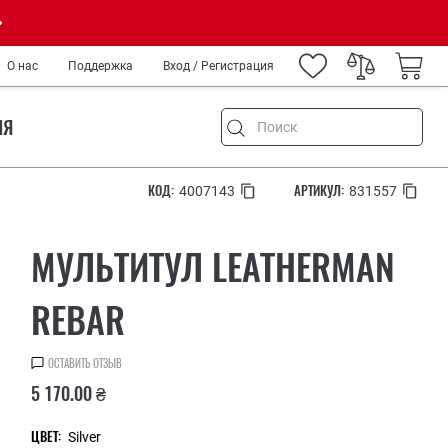
О нас
Поддержка
Вход / Регистрация
ИЯ
КОД:
АРТИКУЛ:
4007143
831557
МУЛЬТИТУЛ LEATHERMAN
емонт
и туризм
REBAR
ород
IY
ОСТАВИТЬ ОТЗЫВ
нных
5 170.00 ₴
медиков и спецслужб
ров
ЦВЕТ:
Silver