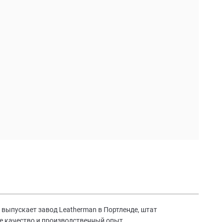
выпускает завод Leatherman в Портленде, штат
е качество и производственный опыт.