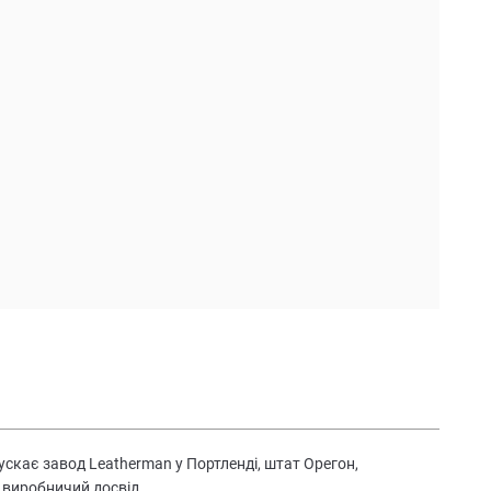
скає завод Leatherman у Портленді, штат Орегон,
 виробничий досвід.