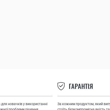
ГАРАНТІЯ
 для новачків у використанні
За кожним продуктом, який випу
кожної проблеми рішення
стоїть безкомпромісна якість та