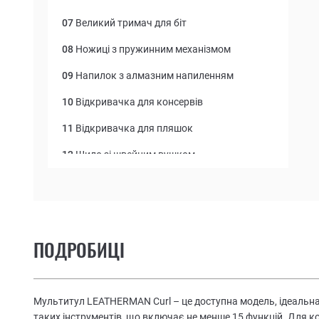
07
Великий тримач для біт
08
Ножиці з пружинним механізмом
09
Напилок з алмазним напиленням
10
Відкривачка для консервів
11
Відкривачка для пляшок
12
Шило зі швейним вушком
13
Лінійка (4 дюйми | 10 см)
14
Напилок по дереву/металу
15
Середня викрутка
ПОДРОБИЦІ
Мультитул LEATHERMAN Curl – це доступна модель, ідеальна
таких інструментів, що включає не менше 15 функцій. Для 