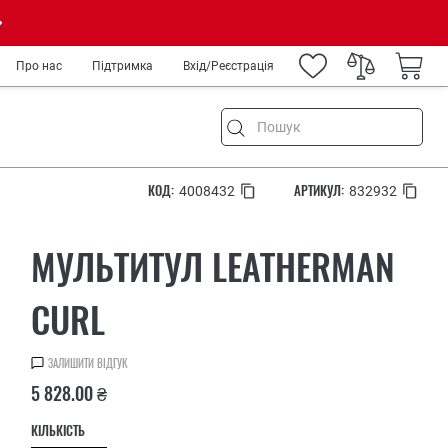
Про нас
Підтримка
Вхід/Реєстрація
КОД:
АРТИКУЛ:
4008432
832932
ня
МУЛЬТИТУЛ LEATHERMAN
ремонт
а туризм
CURL
род
IY
ЗАЛИШИТИ ВІДГУК
ькових
5 828.00 ₴
медиків та спецслужб
КІЛЬКІСТЬ
рів