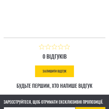
ІДГУК
ЗАЛИШИТИ ВІДГУК
Ціна: 8 883.00 ₴
КУПИТИ
0 ВІДГУКІВ
ЗАЛИШИТИ ВІДГУК
БУДЬТЕ ПЕРШИМ, ХТО НАПИШЕ ВІДГУК
ЗАРЕЄСТРУЙТЕСЯ, ЩОБ ОТРИМАТИ ЕКСКЛЮЗИВНІ ПРОПОЗИЦІЇ.