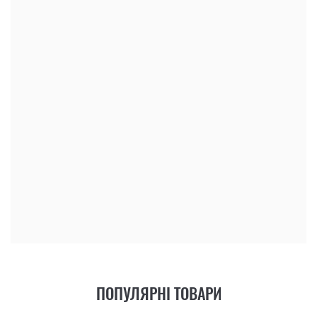
І LEATHERMAN
НАБІР БІТ LEATHERMAN
ЗАЛИШИТИ ВІДГУК
Ціна: 2 303.00 ₴
КУПИТИ
ПОПУЛЯРНІ ТОВАРИ