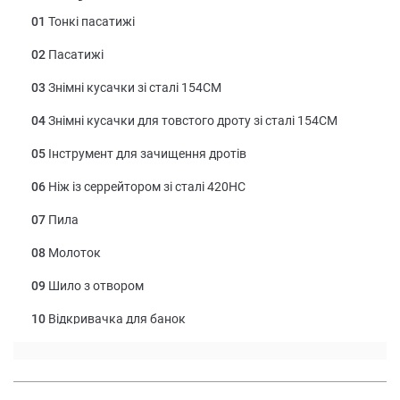
01
Тонкі пасатижі
02
Пасатижі
03
Знімні кусачки зі сталі 154СМ
04
Знімні кусачки для товстого дроту зі сталі 154СМ
05
Інструмент для зачищення дротів
06
Ніж із серрейтором зі сталі 420НС
07
Пила
08
Молоток
09
Шило з отвором
10
Відкривачка для банок
11
Відкривачка для пляшок
12
Тримач для шестигранних біт ¼ дюйма