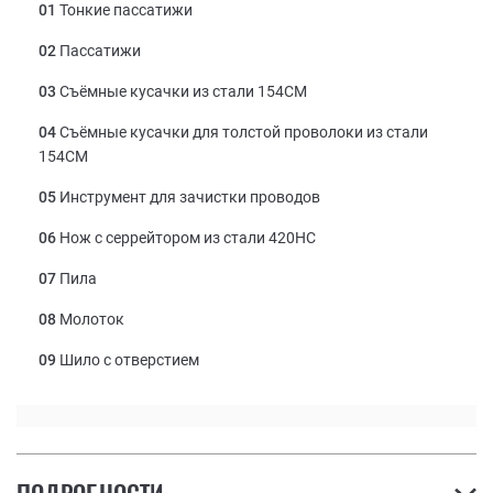
01
Тонкие пассатижи
02
Пассатижи
03
Съёмные кусачки из стали 154СМ
04
Съёмные кусачки для толстой проволоки из стали
154СМ
05
Инструмент для зачистки проводов
06
Нож с серрейтором из стали 420НС
07
Пила
08
Молоток
09
Шило с отверстием
10
Открывалка для банок
11
Открывалка для бутылок
12
Держатель для шестигранных бит ¼ дюйма