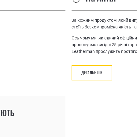
За кожним продуктом, який випу
стоїть безкомпромісна якість та
Ось чому ми, як єдиний офіційни
пропонуємо вигідні 25-річні гар
Leatherman прослужить протяго
ДЕТАЛЬНІШЕ
УЮТЬ