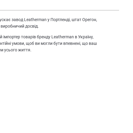
скає завод Leatherman у Портленді, штат Орегон,
 виробничий досвід.
й імпортер товарів бренду Leatherman в Україну,
антійні умови, щоб ви могли бути впевнені, що ваш
м усього життя.