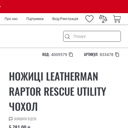
Про нас
Підтримка
Вхід/Реєстрація
КОД:
АРТИКУЛ:
4009579
833478
ня
НОЖИЦІ LEATHERMAN
ремонт
а туризм
RAPTOR RESCUE UTILITY
род
ЧОХОЛ
IY
ькових
медиків та спецслужб
ЗАЛИШИТИ ВІДГУК
рів
5 781.00 ₴